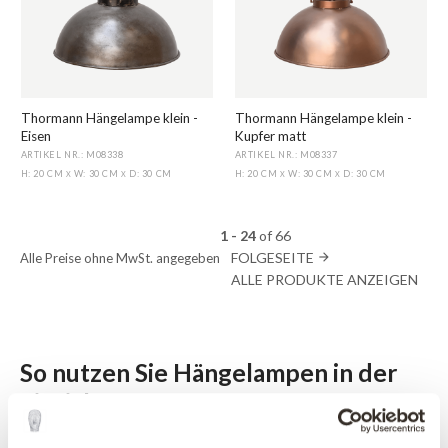
Thormann Hängelampe klein -
Thormann Hängelampe klein -
Eisen
Kupfer matt
ARTIKEL NR.: M08338
ARTIKEL NR.: M08337
H: 20 CM
W: 30 CM
D: 30 CM
H: 20 CM
W: 30 CM
D: 30 CM
X
X
X
X
1 - 24
of
66
FOLGESEITE
Alle Preise ohne MwSt. angegeben
arrow_forward
ALLE PRODUKTE ANZEIGEN
So nutzen Sie Hängelampen in der
Einrichtung