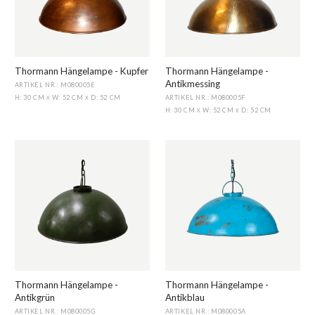
Thormann Hängelampe - Kupfer
Thormann Hängelampe -
Antikmessing
ARTIKEL NR.: M080005E
ARTIKEL NR.: M080005F
H: 30 CM
W: 52 CM
D: 52 CM
X
X
H: 30 CM
W: 52 CM
D: 52 CM
X
X
Thormann Hängelampe -
Thormann Hängelampe -
Antikgrün
Antikblau
ARTIKEL NR.: M080005G
ARTIKEL NR.: M080005A