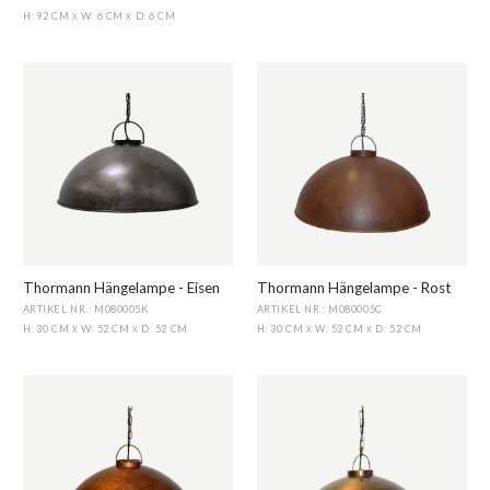
H: 92 CM
W: 6 CM
D: 6 CM
X
X
Thormann Hängelampe - Eisen
Thormann Hängelampe - Rost
ARTIKEL NR.: M080005K
ARTIKEL NR.: M080005C
H: 30 CM
W: 52 CM
D: 52 CM
H: 30 CM
W: 52 CM
D: 52 CM
X
X
X
X