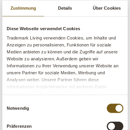
Hängelampen sind nicht nur funktional. Sie bestimmen, wie
ein Raum wahrgenommen wird.
Zustimmung
Details
Über Cookies
Das Wichtigste:
Diese Webseite verwendet Cookies
Schaffen Sie Zonen mit Licht
Trademark Living verwenden Cookies, um Inhalte und
Anzeigen zu personalisieren, Funktionen für soziale
Nutzen Sie Hängelampen, um Bereiche zu definieren
Medien anbieten zu können und die Zugriffe auf unsere
Denken Sie in Atmosphäre, nicht nur in Funktion
Website zu analysieren. Außerdem geben wir
Informationen zu Ihrer Verwendung unserer Website an
Im Café und Restaurant:
unsere Partner für soziale Medien, Werbung und
Pendelleuchten über Tischen schaffen Nähe und Ruhe –
Analysen weiter. Unsere Partner führen diese
Informationen möglicherweise mit weiteren Daten
besonders in Kombination mit
dekorativen LED-
zusammen, die Sie ihnen bereitgestellt haben oder die
Leuchtmitteln
mit warmem Licht.
sie im Rahmen Ihrer Nutzung der Dienste gesammelt
Einwilligungsauswahl
haben.
Notwendig
Im Einzelhandel:
Hängelampen können Produkte hervorheben und natürliche
Stopppunkte im Kundenfluss schaffen.
Präferenzen