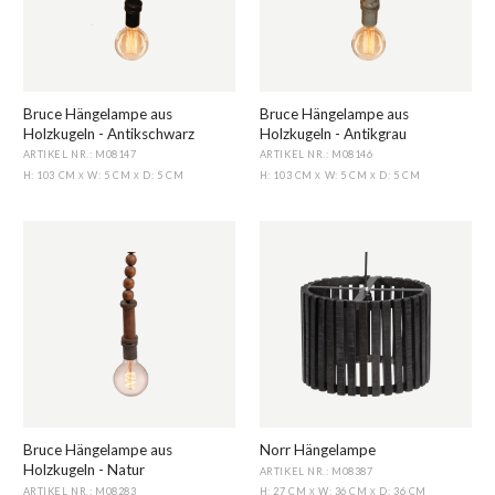
Bruce Hängelampe aus
Bruce Hängelampe aus
Holzkugeln - Antikschwarz
Holzkugeln - Antikgrau
ARTIKEL NR.: M08147
ARTIKEL NR.: M08146
H: 103 CM
W: 5 CM
D: 5 CM
H: 103 CM
W: 5 CM
D: 5 CM
X
X
X
X
Bruce Hängelampe aus
Norr Hängelampe
Holzkugeln - Natur
ARTIKEL NR.: M08387
ARTIKEL NR.: M08283
H: 27 CM
W: 36 CM
D: 36 CM
X
X