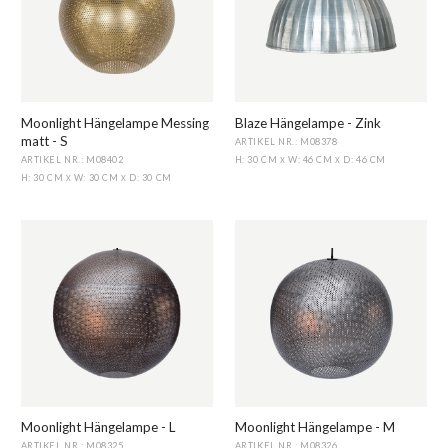
Moonlight Hängelampe Messing
Blaze Hängelampe - Zink
matt - S
ARTIKEL NR.: M08378
ARTIKEL NR.: M08402
H: 30 CM
W: 46 CM
D: 46 CM
X
X
H: 30 CM
W: 30 CM
D: 30 CM
X
X
Moonlight Hängelampe - L
Moonlight Hängelampe - M
ARTIKEL NR.: M08325
ARTIKEL NR.: M08326