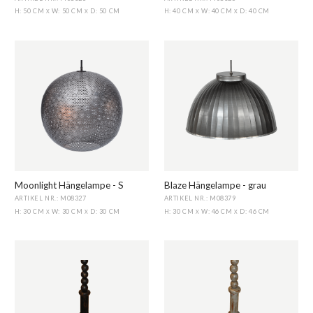
H: 50 CM
W: 50 CM
D: 50 CM
H: 40 CM
W: 40 CM
D: 40 CM
X
X
X
X
Moonlight Hängelampe - S
Blaze Hängelampe - grau
ARTIKEL NR.: M08327
ARTIKEL NR.: M08379
H: 30 CM
W: 30 CM
D: 30 CM
H: 30 CM
W: 46 CM
D: 46 CM
X
X
X
X