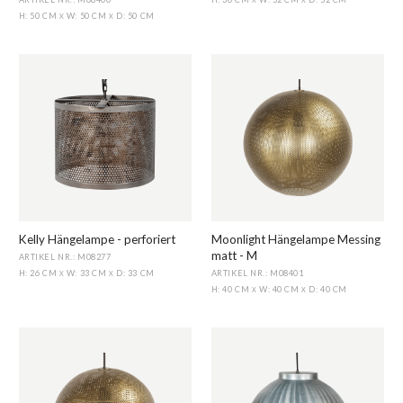
X
X
H: 50 CM
W: 50 CM
D: 50 CM
X
X
Kelly Hängelampe - perforiert
Moonlight Hängelampe Messing
matt - M
ARTIKEL NR.: M08277
ARTIKEL NR.: M08401
H: 26 CM
W: 33 CM
D: 33 CM
X
X
H: 40 CM
W: 40 CM
D: 40 CM
X
X