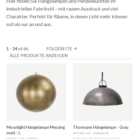
Hier finden Sie Hängelampen und Pendelleuchten im
industriellen Fabrikstil – mit rauem Ausdruck und viel
Charakter. Perfekt für Räume, in denen Licht mehr können
soll als nur an und aus.
1 - 24
of
66
FOLGESEITE
arrow_forward
ALLE PRODUKTE ANZEIGEN
Moonlight Hängelampe Messing
Thormann Hängelampe - Grau
matt - L
ARTIKEL NR.: M080005D
ARTIKEL NR.: M08400
H: 30 CM
W: 52 CM
D: 52 CM