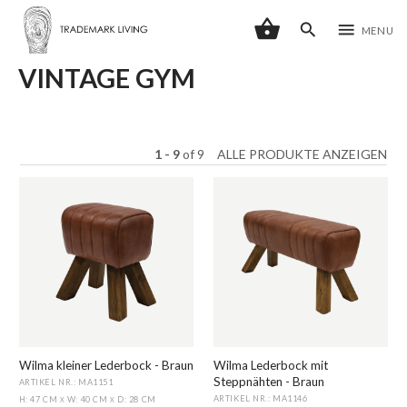
shopping_basket
search
menu
MENU
VINTAGE GYM
1 - 9
of
9
ALLE PRODUKTE ANZEIGEN
Wilma kleiner Lederbock - Braun
Wilma Lederbock mit
Steppnähten - Braun
ARTIKEL NR.: MA1151
ARTIKEL NR.: MA1146
H: 47 CM
W: 40 CM
D: 28 CM
X
X