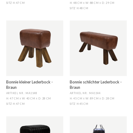
H: 48 CM
W: 88 CM
D: 29 CM
SITZ H
:
47 CM
X
X
SITZ H
:
48 CM
Bonnie kleiner Lederbock -
Bonnie schlichter Lederbock -
Braun
Braun
ARTIKEL NR.: MA1148
ARTIKEL NR.: MA1144
H: 47 CM
W: 40 CM
D: 28 CM
H: 45 CM
W: 89 CM
D: 28 CM
X
X
X
X
SITZ H
:
47 CM
SITZ H
:
45 CM