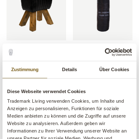
Jumper kleiner Lederbock -
Tyson Boxsack - Schwarz
Schwarz
ARTIKEL NR.: MA1213
ARTIKEL NR.: MA1137
H: 75 CM
W: 29 CM
D: 29 CM
X
X
H: 47 CM
W: 40 CM
D: 28 CM
X
X
Zustimmung
Details
Über Cookies
SITZ H
:
47 CM
Diese Webseite verwendet Cookies
Trademark Living verwenden Cookies, um Inhalte und
Anzeigen zu personalisieren, Funktionen für soziale
Medien anbieten zu können und die Zugriffe auf unsere
Website zu analysieren. Außerdem geben wir
Informationen zu Ihrer Verwendung unserer Website an
unsere Partner für soziale Medien, Werbung und