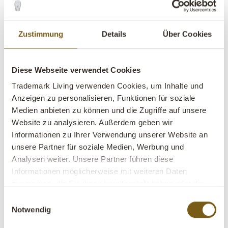
Zustimmung
Details
Über Cookies
Diese Webseite verwendet Cookies
Blaze Hängelampe - Zink
Trademark Living verwenden Cookies, um Inhalte und
Anzeigen zu personalisieren, Funktionen für soziale
lens
Auf Lager
Medien anbieten zu können und die Zugriffe auf unsere
Website zu analysieren. Außerdem geben wir
Artikel
M08378
Informationen zu Ihrer Verwendung unserer Website an
Nr.:
unsere Partner für soziale Medien, Werbung und
Analysen weiter. Unsere Partner führen diese
VE:
1 Stück
Informationen möglicherweise mit weiteren Daten
Farbe:
Zink
zusammen, die Sie ihnen bereitgestellt haben oder die
sie im Rahmen Ihrer Nutzung der Dienste gesammelt
BITTE BEACHTEN – jeder Artikel ist ein Unikat
Einwilligungsauswahl
haben.
Notwendig
(z.B. Farbe und Oberfläche)