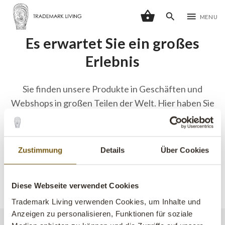
shopping_basket
search
menu
MENU
Es erwartet Sie ein großes
Erlebnis
Sie finden unsere Produkte in Geschäften und
Webshops in großen Teilen der Welt. Hier haben Sie
die Möglichkeit, einen Händler in Ihrer Nähe zu
finden. Bitte beachten Sie, dass der Händler
möglicherweise nicht unser gesamtes Sortiment
Zustimmung
Details
Über Cookies
vorhanden hat, aber Ihnen behilflich sein kann,
Waren für Sie zu bestellen.
Diese Webseite verwendet Cookies
Trademark Living verwenden Cookies, um Inhalte und
Anzeigen zu personalisieren, Funktionen für soziale
Land