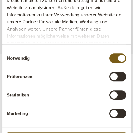
Medien anbieten zu können und die Zugriffe auf unsere
Website zu analysieren. Außerdem geben wir
Informationen zu Ihrer Verwendung unserer Website an
Straße, Ort oder PLZ eingeben
unsere Partner für soziale Medien, Werbung und
Mein Standort
my_location
Analysen weiter. Unsere Partner führen diese
Suche
Informationen möglicherweise mit weiteren Daten
zusammen, die Sie ihnen bereitgestellt haben oder die
sie im Rahmen Ihrer Nutzung der Dienste gesammelt
Einwilligungsauswahl
haben.
Notwendig
Präferenzen
Statistiken
B2B ONLINE-SHOP
B2B LOGIN
KONTAKT
MESSEN
PRESSE
VIRTUELLER SHOWROOM
Marketing
FAQ
IMPRESSUM
VERKAUFS- UND LIEFERBEDINGUNGEN