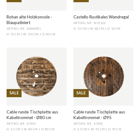
Rohan alte Holzkonsole -
Castello Rustikales Wandregal
Blaupatiniert
ARTIKEL NR.: M15126
ARTIKEL NR.: SG060001
H: 15 CM
W: 60 CM
D: 10 CM
X
X
H: 70 CM
W: 170 CM
D: 40 CM
X
X
SALE
SALE
Cable runde Tischplatte aus
Cable runde Tischplatte aus
Kabeltrommel - Ø80 cm
Kabeltrommel - Ø95
ARTIKEL NR.: K1901
ARTIKEL NR.: K1902
H: 3,5 CM
W: 80 CM
D: 80 CM
H: 3,5 CM
W: 95 CM
D: 95 CM
X
X
X
X