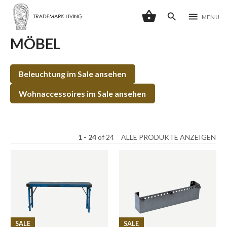
shopping_basket
search
menu
MENU
MÖBEL
Beleuchtung im Sale ansehen
Wohnaccessoires im Sale ansehen
1 - 24
of
24
ALLE PRODUKTE ANZEIGEN
SALE
SALE