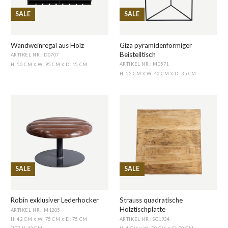
SALE
SALE
Wandweinregal aus Holz
Giza pyramidenförmiger
Beistelltisch
ARTIKEL NR.: D0707
ARTIKEL NR.: M0571
H: 50 CM
W: 95 CM
D: 15 CM
X
X
H: 52 CM
W: 40 CM
D: 35 CM
X
X
SALE
SALE
Robin exklusiver Lederhocker
Strauss quadratische
Holztischplatte
ARTIKEL NR.: M1205
ARTIKEL NR.: SG1934
H: 42 CM
W: 75 CM
D: 75 CM
X
X