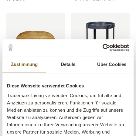
H: 4 CM
W: 70 CM
D: 70 CM
SITZ H
:
42 CM
X
X
SALE
SALE
Zustimmung
Details
Über Cookies
Strauss ovale Holztischplatte
Harvard Beistelltisch mit
Marmortablett
ARTIKEL NR.: SG1939
Diese Webseite verwendet Cookies
ARTIKEL NR.: M0569
H: 5 CM
W: 130 CM
D: 70 CM
X
X
H: 62 CM
W: 53 CM
D: 53 CM
X
X
Trademark Living verwenden Cookies, um Inhalte und
Anzeigen zu personalisieren, Funktionen für soziale
Medien anbieten zu können und die Zugriffe auf unsere
Website zu analysieren. Außerdem geben wir
Informationen zu Ihrer Verwendung unserer Website an
unsere Partner für soziale Medien, Werbung und