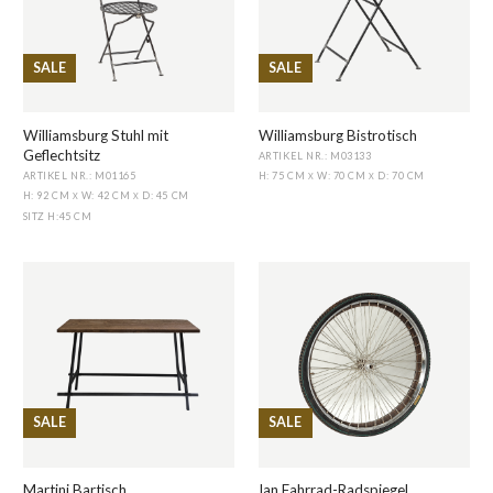
SALE
SALE
Williamsburg Stuhl mit
Williamsburg Bistrotisch
Geflechtsitz
ARTIKEL NR.: M03133
ARTIKEL NR.: M01165
H: 75 CM
W: 70 CM
D: 70 CM
X
X
H: 92 CM
W: 42 CM
D: 45 CM
X
X
SITZ H
:
45 CM
SALE
SALE
Martini Bartisch
Ian Fahrrad-Radspiegel