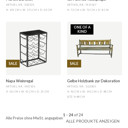
ARTIKEL NR.: SG0335
ARTIKEL NR.: M15167
H: 105 CM
W: 171 CM
D: 65 CM
H: 72 CM
W: 72 CM
D: 8 CM
X
X
X
X
ONE OF A
KIND
SALE
SALE
Napa Weinregal
Gelbe Holzbank zur Dekoration
ARTIKEL NR.: M07101
ARTIKEL NR.: D23305
H: 56 CM
W: 41 CM
D: 25 CM
H: 96 CM
W: 192 CM
D: 48 CM
X
X
X
X
SITZ H
:
48 CM
1 - 24
of
24
Alle Preise ohne MwSt. angegeben
ALLE PRODUKTE ANZEIGEN