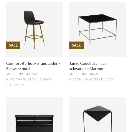
SALE
SALE
Comfort Barhocker aus Leder -
Jamie Couchtisch aus
Schwarz matt
schwarzem Marmor
ARTIKEL NR.: MA1140
ARTIKEL NR.: M0423
H: 105 CM
W: 58 CM
D: 45 CM
H: 45 CM
W: 60 CM
D: 60 CM
X
X
X
X
SITZ H
:
69 CM