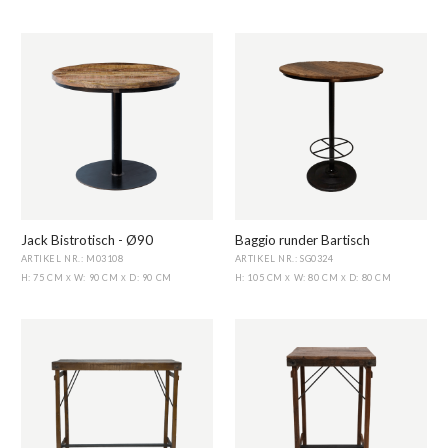
Jack Bistrotisch - Ø90
Baggio runder Bartisch
ARTIKEL NR.: M03108
ARTIKEL NR.: SG0324
H: 75 CM
W: 90 CM
D: 90 CM
H: 105 CM
W: 80 CM
D: 80 CM
X
X
X
X