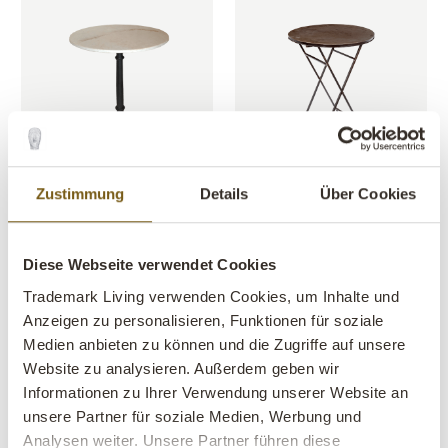
Zustimmung
Details
Über Cookies
Rita Bistrotisch mit
Bella Eisenbistrotisch -
Marmorplatte
klarlackiert
ARTIKEL NR.: M03042
ARTIKEL NR.: M05030
H: 75 CM
W: 60 CM
D: 60 CM
H: 74 CM
W: 55 CM
X
X
X
Diese Webseite verwendet Cookies
Trademark Living verwenden Cookies, um Inhalte und
Anzeigen zu personalisieren, Funktionen für soziale
Medien anbieten zu können und die Zugriffe auf unsere
Website zu analysieren. Außerdem geben wir
Informationen zu Ihrer Verwendung unserer Website an
unsere Partner für soziale Medien, Werbung und
Analysen weiter. Unsere Partner führen diese