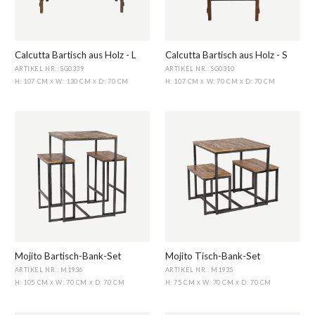
Calcutta Bartisch aus Holz - L
Calcutta Bartisch aus Holz - S
ARTIKEL NR.: SG0339
ARTIKEL NR.: SG0310
H: 107 CM
W: 130 CM
D: 70 CM
H: 107 CM
W: 70 CM
D: 70 CM
X
X
X
X
Mojito Bartisch-Bank-Set
Mojito Tisch-Bank-Set
ARTIKEL NR.: M1936
ARTIKEL NR.: M1935
H: 105 CM
W: 70 CM
D: 70 CM
H: 75 CM
W: 70 CM
D: 70 CM
X
X
X
X