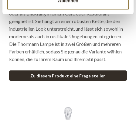
Ablehnen
wodurch die Lampe ideal über dem Esstisch, in der Küche
oder als Blickfang in einem Café oder Restaurant
geeignet ist. Sie hängt an einer robusten Kette, die den
industriellen Look unterstreicht, und lässt sich sowohl in
moderne als auch in rustikale Umgebungen integrieren.
Die Thormann Lampe ist in zwei Größen und mehreren
Farben erhältlich, sodass Sie genau die Variante wählen
können, die zu Ihrem Raum und Ihrem Stil passt.
Zu diesem Produkt eine Frage stellen