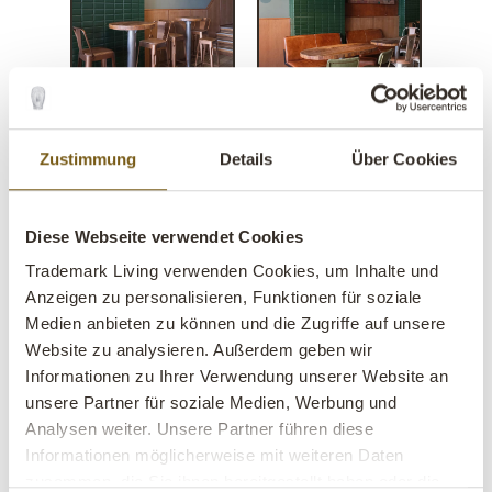
Zustimmung
Details
Über Cookies
Diese Webseite verwendet Cookies
Trademark Living verwenden Cookies, um Inhalte und
Anzeigen zu personalisieren, Funktionen für soziale
Medien anbieten zu können und die Zugriffe auf unsere
Thormann Hängelampe -
Website zu analysieren. Außerdem geben wir
Informationen zu Ihrer Verwendung unserer Website an
Kupfer
unsere Partner für soziale Medien, Werbung und
Analysen weiter. Unsere Partner führen diese
lens
Auf Lager
Informationen möglicherweise mit weiteren Daten
zusammen, die Sie ihnen bereitgestellt haben oder die