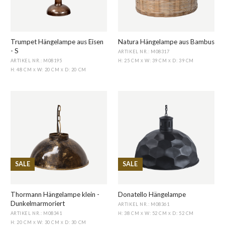
Trumpet Hängelampe aus Eisen
Natura Hängelampe aus Bambus
- S
ARTIKEL NR.: M08317
ARTIKEL NR.: M08195
H: 25 CM
W: 39 CM
D: 39 CM
X
X
H: 48 CM
W: 20 CM
D: 20 CM
X
X
SALE
SALE
Thormann Hängelampe klein -
Donatello Hängelampe
Dunkelmarmoriert
ARTIKEL NR.: M08361
ARTIKEL NR.: M08341
H: 38 CM
W: 52 CM
D: 52 CM
X
X
H: 20 CM
W: 30 CM
D: 30 CM
X
X