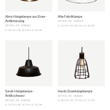
Alma Hängelampe aus Eisen -
Alte Fabriklampe
Antikmessing
ARTIKEL NR.: M08359
ARTIKEL NR.: M08142
H: 23 CM
W: 36 CM
D: 36 CM
X
X
H: 20 CM
W: 26 CM
D: 26 CM
X
X
Sarah Hängelampe -
Hardy Eisenhängelampe
Antikschwarz
ARTIKEL NR.: M08203
ARTIKEL NR.: M08136
H: 28 CM
W: 17 CM
D: 17 CM
X
X
H: 21 CM
W: 31 CM
D: 31 CM
X
X