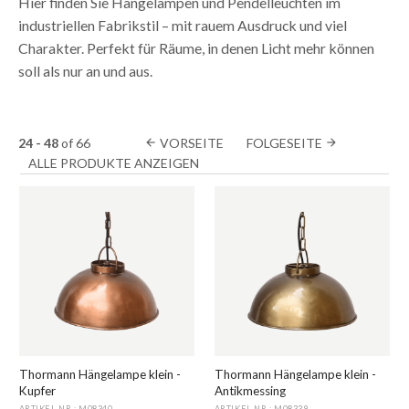
Hier finden Sie Hängelampen und Pendelleuchten im
industriellen Fabrikstil – mit rauem Ausdruck und viel
Charakter. Perfekt für Räume, in denen Licht mehr können
soll als nur an und aus.
24 - 48
of
66
VORSEITE
FOLGESEITE
arrow_back
arrow_forward
ALLE PRODUKTE ANZEIGEN
Thormann Hängelampe klein -
Thormann Hängelampe klein -
Kupfer
Antikmessing
ARTIKEL NR.: M08340
ARTIKEL NR.: M08339