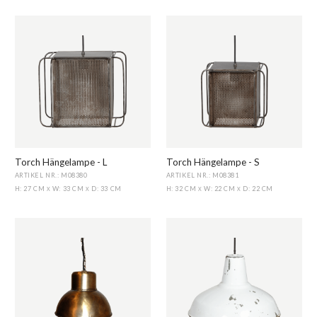
Torch Hängelampe - L
Torch Hängelampe - S
ARTIKEL NR.: M08380
ARTIKEL NR.: M08381
H: 27 CM
W: 33 CM
D: 33 CM
H: 32 CM
W: 22 CM
D: 22 CM
X
X
X
X