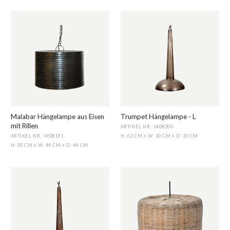
Malabar Hängelampe aus Eisen
Trumpet Hängelampe - L
mit Rillen
ARTIKEL NR.: M08200
ARTIKEL NR.: M08191
H: 62 CM
W: 30 CM
D: 30 CM
X
X
H: 30 CM
W: 44 CM
D: 44 CM
X
X