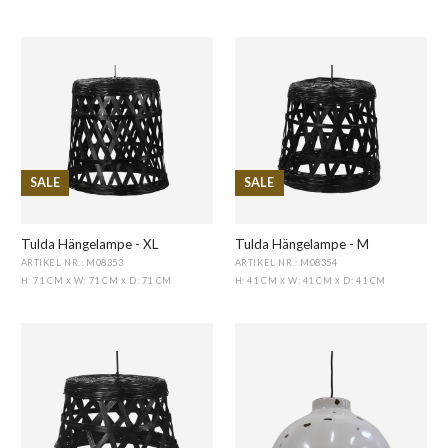
SALE
SALE
Tulda Hängelampe - XL
Tulda Hängelampe - M
ARTIKEL NR.: M08353
ARTIKEL NR.: M08354
H: 71 CM
W: 71 CM
D: 71 CM
H: 41 CM
W: 41 CM
D: 41 CM
X
X
X
X