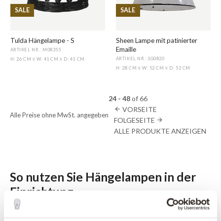
SALE
SALE
Tulda Hängelampe - S
Sheen Lampe mit patinierter
Emaille
ARTIKEL NR.: M08355
ARTIKEL NR.: SG0820
H: 26 CM
W: 41 CM
D: 41 CM
X
X
H: 28 CM
W: 52 CM
D: 52 CM
X
X
24 - 48
of
66
VORSEITE
arrow_back
Alle Preise ohne MwSt. angegeben
FOLGESEITE
arrow_forward
ALLE PRODUKTE ANZEIGEN
So nutzen Sie Hängelampen in der
Einrichtung
Hängelampen sind nicht nur funktional. Sie bestimmen, wie