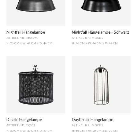
Nightfall Hängelampe
Nightfall Hängelampe - Schwarz
ARTIKEL NR.: M08391
ARTIKEL NR.: M08392
H: 26 CM
W: 44 CM
D: 44 CM
H: 26 CM
W: 44 CM
D: 44 CM
X
X
X
X
Dazzle Hängelampe
Daybreak Hängelampe
ARTIKEL NR.: E0801
ARTIKEL NR.: M08389
H: 30 CM
W: 37 CM
D: 37 CM
H: 48 CM
W: 20 CM
D: 20 CM
X
X
X
X