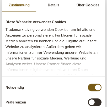
ein Raum wahrgenommen wird.
Zustimmung
Details
Über Cookies
Das Wichtigste:
Diese Webseite verwendet Cookies
Schaffen Sie Zonen mit Licht
Trademark Living verwenden Cookies, um Inhalte und
Nutzen Sie Hängelampen, um Bereiche zu definieren
Anzeigen zu personalisieren, Funktionen für soziale
Medien anbieten zu können und die Zugriffe auf unsere
Denken Sie in Atmosphäre, nicht nur in Funktion
Website zu analysieren. Außerdem geben wir
Informationen zu Ihrer Verwendung unserer Website an
Im Café und Restaurant:
unsere Partner für soziale Medien, Werbung und
Pendelleuchten über Tischen schaffen Nähe und Ruhe –
Analysen weiter. Unsere Partner führen diese
besonders in Kombination mit
dekorativen LED-
Informationen möglicherweise mit weiteren Daten
Leuchtmitteln
mit warmem Licht.
zusammen, die Sie ihnen bereitgestellt haben oder die
sie im Rahmen Ihrer Nutzung der Dienste gesammelt
Einwilligungsauswahl
Im Einzelhandel:
haben.
Notwendig
Hängelampen können Produkte hervorheben und natürliche
Stopppunkte im Kundenfluss schaffen.
Präferenzen