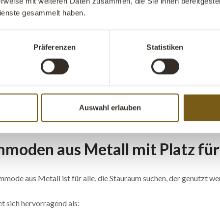
rweise mit weiteren Daten zusammen, die Sie ihnen bereitgestell
ienste gesammelt haben.
Bücher, Ordner und Büromaterial
utzen außerdem
Vasen und Flaschen
, um mit Farben, Formen und Ma
Präferenzen
Statistiken
.
 und Restaurants dienen Vitrinenschränke sowohl als praktische A
ine kann hinter der Bar stehen, im Servicebereich Geschirr beher
Auswahl erlauben
 passt sie ebenso gut in Küche, Wohnzimmer oder Flur und bringt 
moden aus Metall mit Platz für
mode aus Metall ist für alle, die Stauraum suchen, der genutzt wer
et sich hervorragend als: