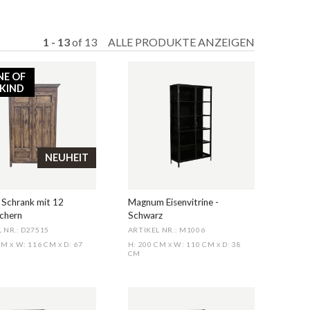
1 - 13
of
13
ALLE PRODUKTE ANZEIGEN
NE OF
 KIND
NEUHEIT
 Schrank mit 12
Magnum Eisenvitrine -
ächern
Schwarz
 NR.: D27515
ARTIKEL NR.: M1006
 CM
W: 116 CM
D: 67
H: 200 CM
W: 110 CM
D: 38
X
X
X
X
CM