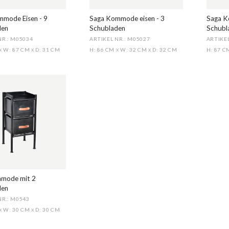
mode Eisen - 9
Saga Kommode eisen - 3
Saga K
den
Schubladen
Schubl
NR.: M05034
ARTIKEL NR.: M05027
ARTIKEL
W: 87 CM
D: 31 CM
H: 86 CM
W: 32 CM
D: 32 CM
H: 87 
X
X
X
X
mode mit 2
den
NR.: M0543
W: 30 CM
D: 30 CM
X
X