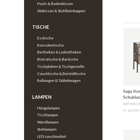
Poufs & Bodenkissen
Sitzkissen & Stuhlbeinkappen
TISCHE
Esstische
Konsolentische
Bartheken & Ladentheken
Bistrotische & Bartische
Tischplatten & Tischgestelle
Couchtische & Beistelltische
Rollwagen & Tablettwagen
Saga Kom
LAMPEN
Schubla
ARTIKEL 
Hängelampen
H: 66 CM
Tischlampen
Wandlampen
Stehlampen
LED-Leuchtmittel