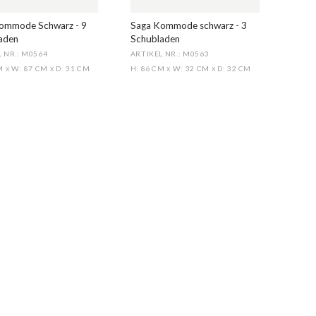
ommode Schwarz - 9
Saga Kommode schwarz - 3
aden
Schubladen
 NR.: M0564
ARTIKEL NR.: M0563
CM
W: 87 CM
D: 31 CM
H: 86 CM
W: 32 CM
D: 32 CM
X
X
X
X