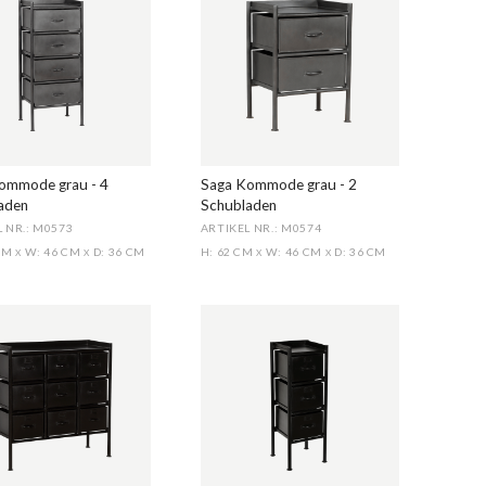
ommode grau - 4
Saga Kommode grau - 2
aden
Schubladen
 NR.: M0573
ARTIKEL NR.: M0574
 CM
W: 46 CM
D: 36 CM
H: 62 CM
W: 46 CM
D: 36 CM
X
X
X
X