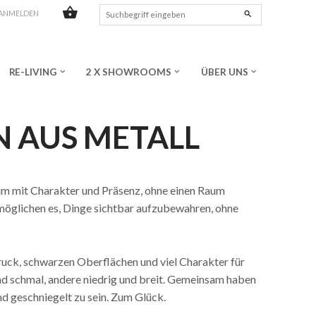
shopping_basket
search
ANMELDEN
RE-LIVING
2 X SHOWROOMS
ÜBER UNS
keyboard_arrow_down
keyboard_arrow_down
keyboard_arrow_down
 AUS METALL
raum mit Charakter und Präsenz, ohne einen Raum
rmöglichen es, Dinge sichtbar aufzubewahren, ohne
ruck, schwarzen Oberflächen und viel Charakter für
nd schmal, andere niedrig und breit. Gemeinsam haben
nd geschniegelt zu sein. Zum Glück.