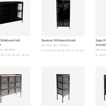
Sideboard mit
Spencer Vitrinenschrank
Saga K
n
Schubl
ARTIKEL NR.: M09030
NR.: M09045
ARTIKEL
H: 176 CM
W: 80 CM
D: 35 CM
X
X
W: 110 CM
D: 38 CM
H: 105
X
X