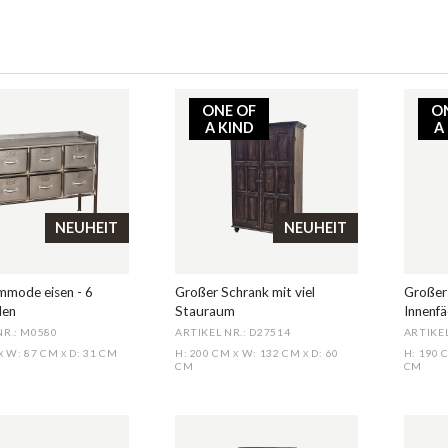
ONE OF
O
A KIND
A
NEUHEIT
NEUHEIT
mode eisen - 6
Großer Schrank mit viel
Großer
den
Stauraum
Innenf
NR.: M0580
ARTIKEL NR.: D27514
ARTIKEL
W: 87 CM
D: 31 CM
H: 200 CM
W: 132 CM
D: 60
H: 190
X
X
X
X
CM
CM