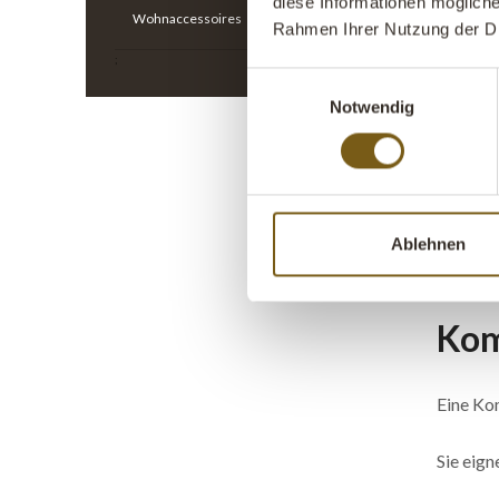
diese Informationen mögliche
Wohnaccessoires
Rahmen Ihrer Nutzung der D
;
Einwilligungsauswahl
Viele n
Notwendig
schaffen
In Cafés
Glasvitr
Ablehnen
Zuhause
Kom
Eine Kom
Sie eign