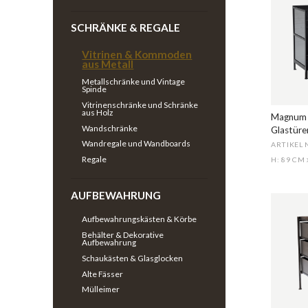
SCHRÄNKE & REGALE
Vitrinen & Kommoden
aus Metall
Metallschränke und Vintage
Spinde
Vitrinenschränke und Schränke
aus Holz
Magnum 
Wandschränke
Glastüre
Wandregale und Wandboards
ARTIKEL 
Regale
H: 89 CM
AUFBEWAHRUNG
Aufbewahrungskästen & Körbe
Behälter & Dekorative
Aufbewahrung
Schaukästen & Glasglocken
Alte Fässer
Mülleimer