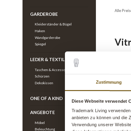
Alle Pre
GARDEROBE
Kleiderständer & Bügel
Haken
Wandgarderobe
Vit
Spiegel
Eine Vit
LEDER & TEXTILIEN
machen d
Taschen & Accessoires
Schürzen
Typische
Zustimmung
Dekokissen
ONE OF A KIND
Diese Webseite verwendet 
Trademark Living verwenden 
ANGEBOTE
anbieten zu können und die Z
Möbel
Verwendung unserer Website 
Beleuchtung