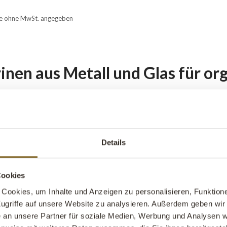
ise ohne MwSt. angegeben
rinen aus Metall und Glas für o
rine aus Metall und Glas ist ideal, wenn Sie Dinge verstauen möcht
iese Möbel perfekt für Aufbewahrung, bei der der Inhalt Teil der E
 Inhalte sind:
Details
Gläser und Geschirr
Cookies
Tassen und Becher
Cookies, um Inhalte und Anzeigen zu personalisieren, Funktione
ugriffe auf unsere Website zu analysieren. Außerdem geben wir 
Flaschen und Barzubehör
an unsere Partner für soziale Medien, Werbung und Analysen we
Dekorationsobjekte