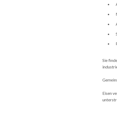
Sie fin
industri
Gemeins
Eisen v
unterstr