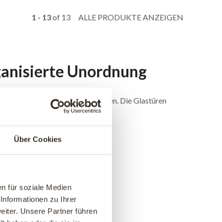
1 - 13
of
13
ALLE PRODUKTE ANZEIGEN
rganisierte Unordnung
en, ohne sie komplett zu verstecken. Die Glastüren
inrichtung sein darf.
Über Cookies
n für soziale Medien
Informationen zu Ihrer
iter. Unsere Partner führen