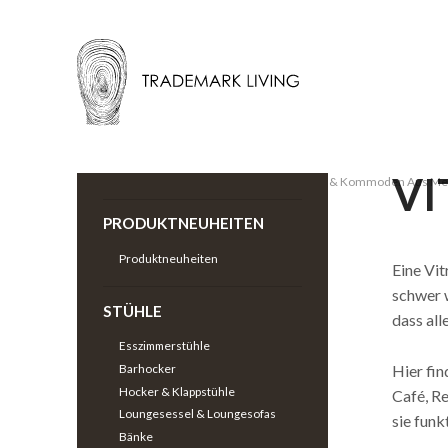
VI
Zurück |
Schränke & Regale
>
Vitrinen & Kommoden Aus Met
PRODUKTNEUHEITEN
Produktneuheiten
Eine Vit
schwer w
STÜHLE
dass all
Esszimmerstühle
Hier fi
Barhocker
Hocker & Klappstühle
Café, Re
Loungesessel & Loungesofas
sie funk
Bänke