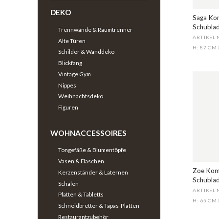
DEKO
Saga Kom
Schubla
Trennwände & Raumtrenner
ARTIKEL 
Alte Türen
H: 87 CM
Schilder & Wanddeko
Blickfang
Vintage Gym
Nippes
Weihnachtsdeko
Figuren
WOHNACCESSOIRES
Tongefäße & Blumentöpfe
Vasen & Flaschen
Zoe Kom
Kerzenständer & Laternen
Schubla
Schalen
ARTIKEL 
Platten & Tabletts
H: 65 CM
Schneidbretter & Tapas-Platten
Restaurantzubehör