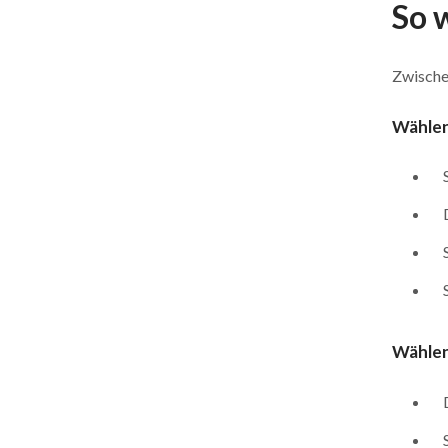
So 
Zwische
Wählen 
Wählen