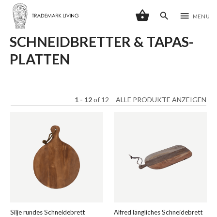
shopping_basket
search
menu
MENU
SCHNEIDBRETTER & TAPAS-
PLATTEN
1 - 12
of
12
ALLE PRODUKTE ANZEIGEN
Silje rundes Schneidebrett
Alfred längliches Schneidebrett