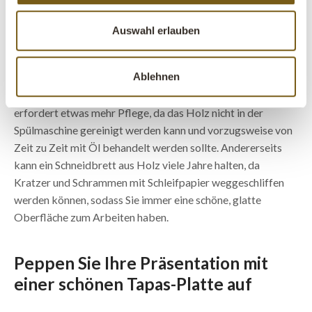
Schneidbretts. Eine Küche ist nicht komplett ohne
mindestens ein paar Schneidbretter, damit Sie beim Kochen
Auswahl erlauben
nach Herzenslust schneiden und hacken können. Die
Schneidbretter von Trademark Living sind alle aus Holz, da
Ablehnen
das Gewicht des Holzes mehr Stabilität bietet als ein dünnes
Schneidebrett aus Kunststoff. Ein Schneidbrett aus Holz
erfordert etwas mehr Pflege, da das Holz nicht in der
Spülmaschine gereinigt werden kann und vorzugsweise von
Zeit zu Zeit mit Öl behandelt werden sollte. Andererseits
kann ein Schneidbrett aus Holz viele Jahre halten, da
Kratzer und Schrammen mit Schleifpapier weggeschliffen
werden können, sodass Sie immer eine schöne, glatte
Oberfläche zum Arbeiten haben.
Peppen Sie Ihre Präsentation mit
einer schönen Tapas-Platte auf