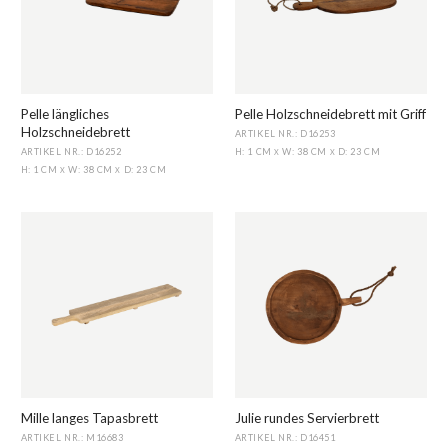
Pelle längliches
Pelle Holzschneidebrett mit Griff
Holzschneidebrett
ARTIKEL NR.: D16253
ARTIKEL NR.: D16252
H: 1 CM
W: 38 CM
D: 23 CM
X
X
H: 1 CM
W: 38 CM
D: 23 CM
X
X
Mille langes Tapasbrett
Julie rundes Servierbrett
ARTIKEL NR.: M16683
ARTIKEL NR.: D16451