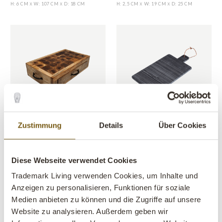
H: 6 CM
W: 107 CM
D: 18 CM
H: 2,5 CM
W: 19 CM
D: 25 CM
X
X
X
X
SALE
Zustimmung
Details
Über Cookies
Food Schneidebrett mit
Allan Tapasplatte aus Marmor
Schubladen
ARTIKEL NR.: M16687
ARTIKEL NR.: D16241
H: 2 CM
W: 55 CM
D: 30 CM
X
X
H: 12 CM
W: 50 CM
D: 30 CM
X
X
Diese Webseite verwendet Cookies
Trademark Living verwenden Cookies, um Inhalte und
Anzeigen zu personalisieren, Funktionen für soziale
Medien anbieten zu können und die Zugriffe auf unsere
Website zu analysieren. Außerdem geben wir