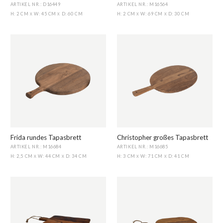
ARTIKEL NR.: D16449
ARTIKEL NR.: M16564
H: 2 CM
W: 45 CM
D: 60 CM
H: 2 CM
W: 69 CM
D: 30 CM
X
X
X
X
Frida rundes Tapasbrett
Christopher großes Tapasbrett
ARTIKEL NR.: M16684
ARTIKEL NR.: M16685
H: 2,5 CM
W: 44 CM
D: 34 CM
H: 3 CM
W: 71 CM
D: 41 CM
X
X
X
X