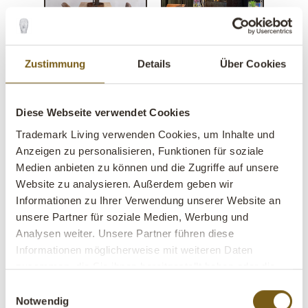
Zustimmung
Details
Über Cookies
Astoria Barhocker -
Diese Webseite verwendet Cookies
gestepptes Leder
Trademark Living verwenden Cookies, um Inhalte und
Anzeigen zu personalisieren, Funktionen für soziale
lens
Auf Lager
Medien anbieten zu können und die Zugriffe auf unsere
Website zu analysieren. Außerdem geben wir
Artikel
MA1142
Informationen zu Ihrer Verwendung unserer Website an
Nr.:
unsere Partner für soziale Medien, Werbung und
Analysen weiter. Unsere Partner führen diese
VE:
2 Stück
Informationen möglicherweise mit weiteren Daten
zusammen, die Sie ihnen bereitgestellt haben oder die
Farbe:
Braun
sie im Rahmen Ihrer Nutzung der Dienste gesammelt
Einwilligungsauswahl
BITTE BEACHTEN – jeder Artikel ist ein Unikat
haben.
Notwendig