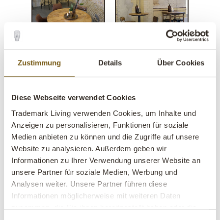
Zustimmung
Details
Über Cookies
Diese Webseite verwendet Cookies
Trademark Living verwenden Cookies, um Inhalte und
Anzeigen zu personalisieren, Funktionen für soziale
Medien anbieten zu können und die Zugriffe auf unsere
Website zu analysieren. Außerdem geben wir
Helmer Barhocker mit
Informationen zu Ihrer Verwendung unserer Website an
Altholzsitz
unsere Partner für soziale Medien, Werbung und
Analysen weiter. Unsere Partner führen diese
Informationen möglicherweise mit weiteren Daten
lens
Auf Lager
zusammen, die Sie ihnen bereitgestellt haben oder die
sie im Rahmen Ihrer Nutzung der Dienste gesammelt