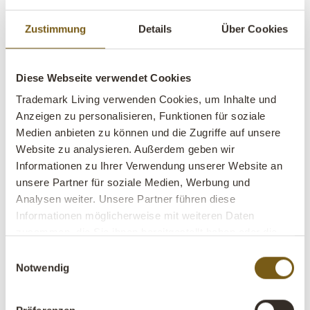
Zustimmung
Details
Über Cookies
Diese Webseite verwendet Cookies
London Etagere
Trademark Living verwenden Cookies, um Inhalte und
Anzeigen zu personalisieren, Funktionen für soziale
Medien anbieten zu können und die Zugriffe auf unsere
lens
Auf Lager
Website zu analysieren. Außerdem geben wir
Informationen zu Ihrer Verwendung unserer Website an
Artikel
M16625
unsere Partner für soziale Medien, Werbung und
Nr.:
Analysen weiter. Unsere Partner führen diese
Informationen möglicherweise mit weiteren Daten
VE:
1 Stück
zusammen, die Sie ihnen bereitgestellt haben oder die
sie im Rahmen Ihrer Nutzung der Dienste gesammelt
Farbe:
Eisen
Einwilligungsauswahl
haben.
Notwendig
BITTE BEACHTEN – jeder Artikel ist ein Unikat
(z.B. Farbe und Oberfläche)