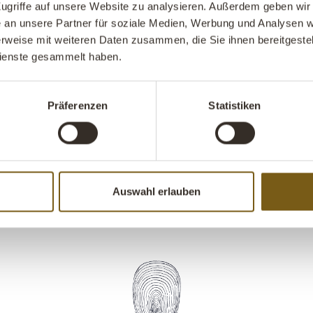
ugriffe auf unsere Website zu analysieren. Außerdem geben wir 
Eisengestell u
an unsere Partner für soziale Medien, Werbung und Analysen we
eiserne Schre
rweise mit weiteren Daten zusammen, die Sie ihnen bereitgestell
Mangoholz ist 
ienste gesammelt haben.
soliden Schrei
Schubladen si
Schreibblöcke
Präferenzen
Statistiken
einen guten ru
die Sie inspir
Zu
Auswahl erlauben