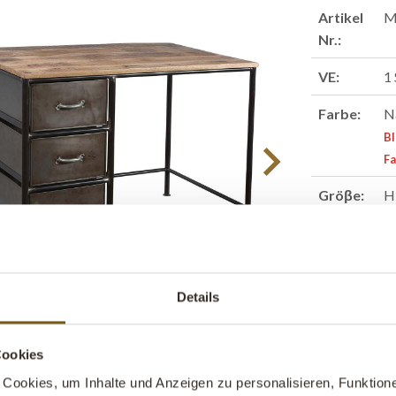
Artikel
M
Nr.:
VE:
1
Farbe:
N
BI
Fa
Gröβe:
H
Händlersu
Details
Cookies
Informatio
Cookies, um Inhalte und Anzeigen zu personalisieren, Funktione
Kleiner Schre