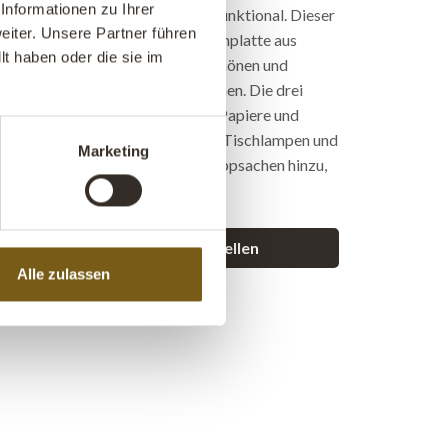
Informationen zu Ihrer
nd 3 Schubladen. Industriell und funktional. Dieser
iter. Unsere Partner führen
ibtisch mit 3 Schubladen und Tischplatte aus
t haben oder die sie im
ideal für diejenigen, die einen schönen und
btisch für Ihr Arbeitszimmer suchen. Die drei
nd geräumig und passen für A-4-Papiere und
. Fügen Sie eine unserer schönen Tischlampen und
Marketing
stikalen Stuhl und persönliche Nippsachen hinzu,
ieren können.
 diesem Produkt eine Frage stellen
Alle zulassen