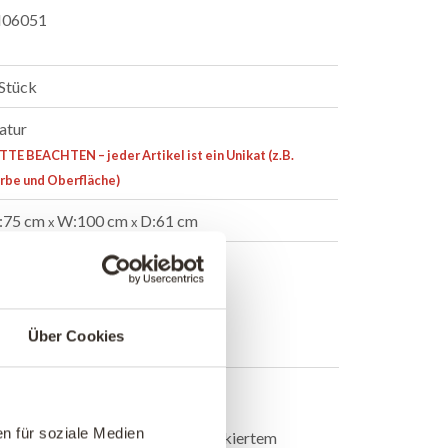
06051
 Stück
atur
TTE BEACHTEN – jeder Artikel ist ein Unikat (z.B.
rbe und Oberfläche)
:75 cm
W:100 cm
D:61 cm
x
x
Weitere Info +
che
B2B Anmelden
Über Cookies
n
n für soziale Medien
ibtisch mit Holzplatte und klarlackiertem