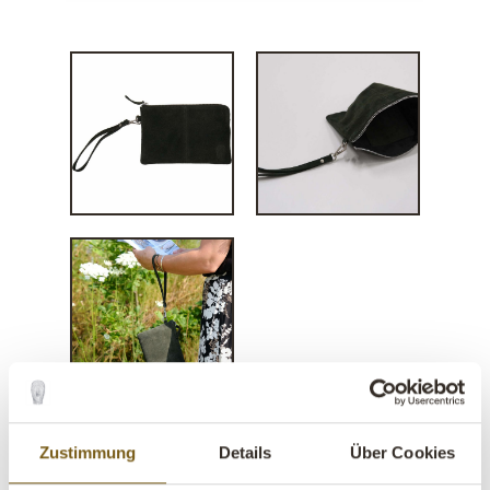
Zustimmung
Details
Über Cookies
Alpha Veloursleder Clutch -