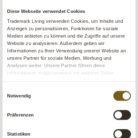
Grün
Diese Webseite verwendet Cookies
lens
Auf Lager
Trademark Living verwenden Cookies, um Inhalte und
Anzeigen zu personalisieren, Funktionen für soziale
SALE
Medien anbieten zu können und die Zugriffe auf unsere
Website zu analysieren. Außerdem geben wir
Artikel
A1630
Informationen zu Ihrer Verwendung unserer Website an
Nr.:
unsere Partner für soziale Medien, Werbung und
Analysen weiter. Unsere Partner führen diese
VE:
1 Stück
Informationen möglicherweise mit weiteren Daten
Farbe:
Grün
zusammen, die Sie ihnen bereitgestellt haben oder die
sie im Rahmen Ihrer Nutzung der Dienste gesammelt
BITTE BEACHTEN – jeder Artikel ist ein Unikat
Einwilligungsauswahl
haben.
Notwendig
(z.B. Farbe und Oberfläche)
Gröβe:
H:14 cm
W:21 cm
D:1 cm
x
x
Präferenzen
Weitere Info +
Statistiken