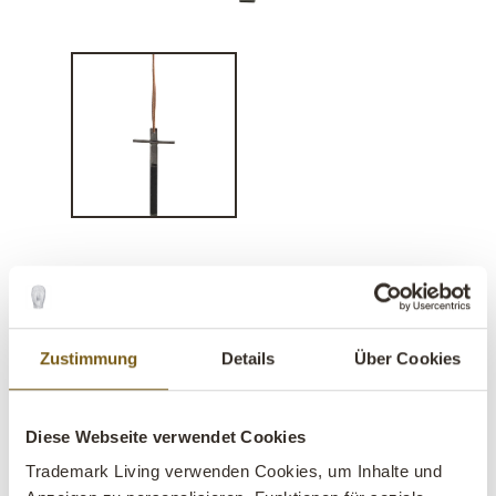
Kreuz mit Lederband - Eisen
lens
Auf Lager
Zustimmung
Details
Über Cookies
SALE
Artikel
M16692
Diese Webseite verwendet Cookies
Nr.:
Trademark Living verwenden Cookies, um Inhalte und