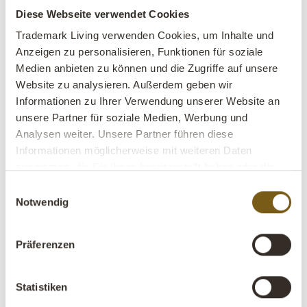
Lederband - S
Diese Webseite verwendet Cookies
Trademark Living verwenden Cookies, um Inhalte und
lens
Auf Lager
Anzeigen zu personalisieren, Funktionen für soziale
Medien anbieten zu können und die Zugriffe auf unsere
Artikel Nr.:
M15111
Website zu analysieren. Außerdem geben wir
Informationen zu Ihrer Verwendung unserer Website an
VE:
10 Stück
unsere Partner für soziale Medien, Werbung und
Analysen weiter. Unsere Partner führen diese
Farbe:
Schwarz
Informationen möglicherweise mit weiteren Daten
Gröβe:
H:10 cm
W:10 cm
D:0,2 cm
zusammen, die Sie ihnen bereitgestellt haben oder die
x
x
sie im Rahmen Ihrer Nutzung der Dienste gesammelt
Einwilligungsauswahl
haben.
Weitere Info +
Notwendig
Händlersuche
B2B Anmelden
Präferenzen
Information
Statistiken