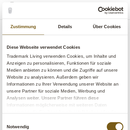
shopping_basket
search
menu
MENU
Zustimmung
Details
Über Cookies
Diese Webseite verwendet Cookies
Trademark Living verwenden Cookies, um Inhalte und
B2B ONLINE-SHOP
B2B LOGIN
KONTAKT
Anzeigen zu personalisieren, Funktionen für soziale
Medien anbieten zu können und die Zugriffe auf unsere
MESSEN
PRESSE
VIRTUELLER SHOWROOM
Website zu analysieren. Außerdem geben wir
FAQ
IMPRESSUM
Informationen zu Ihrer Verwendung unserer Website an
unsere Partner für soziale Medien, Werbung und
VERKAUFS- UND LIEFERBEDINGUNGEN
Analysen weiter. Unsere Partner führen diese
Informationen möglicherweise mit weiteren Daten
DATENSCHUTZRICHTLINIE
zusammen, die Sie ihnen bereitgestellt haben oder die
sie im Rahmen Ihrer Nutzung der Dienste gesammelt
ANMELDUNG ZUM NEWSLETTER
BEGRIFFSLISTE
Einwilligungsauswahl
haben.
Notwendig