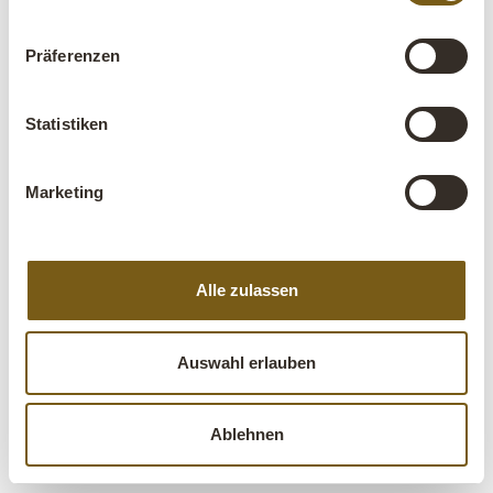
WEBSHOP UND DROPSHIPPING
FOLLOW US
Präferenzen
Statistiken
Marketing
Trademark Living A/S | Niels Bohrs Vej 28 | 8660
Skanderborg | Dänemark | +45 70 24 16 44 |
info@trademarkliving.dk
Alle zulassen
Auswahl erlauben
Ablehnen